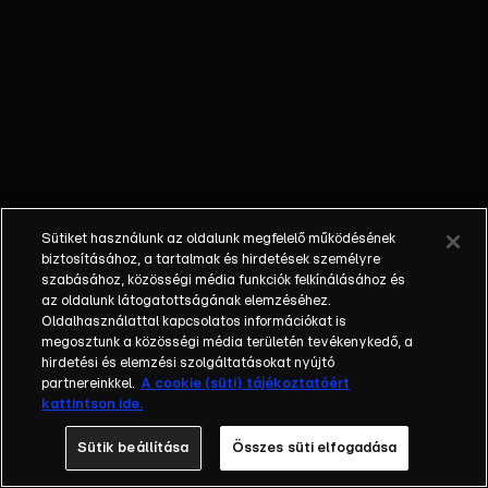
őket. Mély
barátság
szövődött köztük,
amely kiállta az
idő próbáját, és
nagyralátó álmok
szülője lett. Az
azóta eltelt évek
során megélték a
Sütiket használunk az oldalunk megfelelő működésének
siker és a bukás
biztosításához, a tartalmak és hirdetések személyre
sokféle szintjét.
szabásához, közösségi média funkciók felkínálásához és
az oldalunk látogatottságának elemzéséhez.
Karriert építettek,
Oldalhasználattal kapcsolatos információkat is
családot
megosztunk a közösségi média területén tevékenykedő, a
alapítottak,
hirdetési és elemzési szolgáltatásokat nyújtó
gyermekeik
partnereinkkel.
A cookie (süti) tájékoztatóért
kattintson ide.
születtek,
elváltak.
Sütik beállítása
Összes süti elfogadása
Néhányuk nem is