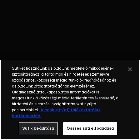
őket. Mély
barátság
szövődött köztük,
amely kiállta az
idő próbáját, és
nagyralátó álmok
szülője lett. Az
azóta eltelt évek
során megélték a
Sütiket használunk az oldalunk megfelelő működésének
siker és a bukás
biztosításához, a tartalmak és hirdetések személyre
sokféle szintjét.
szabásához, közösségi média funkciók felkínálásához és
az oldalunk látogatottságának elemzéséhez.
Karriert építettek,
Oldalhasználattal kapcsolatos információkat is
családot
megosztunk a közösségi média területén tevékenykedő, a
alapítottak,
hirdetési és elemzési szolgáltatásokat nyújtó
gyermekeik
partnereinkkel.
A cookie (süti) tájékoztatóért
kattintson ide.
születtek,
elváltak.
Sütik beállítása
Összes süti elfogadása
Néhányuk nem is