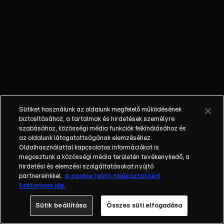
őket. Mély
barátság
szövődött köztük,
amely kiállta az
idő próbáját, és
nagyralátó álmok
szülője lett. Az
azóta eltelt évek
során megélték a
Sütiket használunk az oldalunk megfelelő működésének
siker és a bukás
biztosításához, a tartalmak és hirdetések személyre
sokféle szintjét.
szabásához, közösségi média funkciók felkínálásához és
az oldalunk látogatottságának elemzéséhez.
Karriert építettek,
Oldalhasználattal kapcsolatos információkat is
családot
megosztunk a közösségi média területén tevékenykedő, a
alapítottak,
hirdetési és elemzési szolgáltatásokat nyújtó
gyermekeik
partnereinkkel.
A cookie (süti) tájékoztatóért
kattintson ide.
születtek,
elváltak.
Sütik beállítása
Összes süti elfogadása
Néhányuk nem is