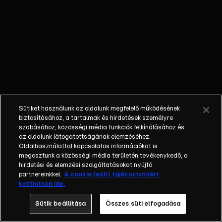
őket. Mély
barátság
szövődött köztük,
amely kiállta az
idő próbáját, és
nagyralátó álmok
szülője lett. Az
azóta eltelt évek
során megélték a
Sütiket használunk az oldalunk megfelelő működésének
siker és a bukás
biztosításához, a tartalmak és hirdetések személyre
sokféle szintjét.
szabásához, közösségi média funkciók felkínálásához és
az oldalunk látogatottságának elemzéséhez.
Karriert építettek,
Oldalhasználattal kapcsolatos információkat is
családot
megosztunk a közösségi média területén tevékenykedő, a
alapítottak,
hirdetési és elemzési szolgáltatásokat nyújtó
gyermekeik
partnereinkkel.
A cookie (süti) tájékoztatóért
kattintson ide.
születtek,
elváltak.
Sütik beállítása
Összes süti elfogadása
Néhányuk nem is