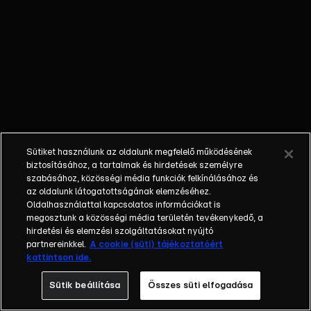
őket. Mély
barátság
szövődött köztük,
amely kiállta az
idő próbáját, és
nagyralátó álmok
szülője lett. Az
azóta eltelt évek
során megélték a
Sütiket használunk az oldalunk megfelelő működésének
siker és a bukás
biztosításához, a tartalmak és hirdetések személyre
sokféle szintjét.
szabásához, közösségi média funkciók felkínálásához és
az oldalunk látogatottságának elemzéséhez.
Karriert építettek,
Oldalhasználattal kapcsolatos információkat is
családot
megosztunk a közösségi média területén tevékenykedő, a
alapítottak,
hirdetési és elemzési szolgáltatásokat nyújtó
gyermekeik
partnereinkkel.
A cookie (süti) tájékoztatóért
kattintson ide.
születtek,
elváltak.
Sütik beállítása
Összes süti elfogadása
Néhányuk nem is