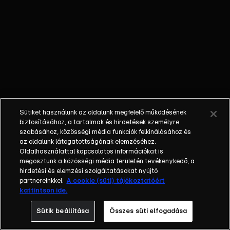
őket. Mély
barátság
szövődött köztük,
amely kiállta az
idő próbáját, és
nagyralátó álmok
szülője lett. Az
azóta eltelt évek
során megélték a
Sütiket használunk az oldalunk megfelelő működésének
siker és a bukás
biztosításához, a tartalmak és hirdetések személyre
sokféle szintjét.
szabásához, közösségi média funkciók felkínálásához és
az oldalunk látogatottságának elemzéséhez.
Karriert építettek,
Oldalhasználattal kapcsolatos információkat is
családot
megosztunk a közösségi média területén tevékenykedő, a
alapítottak,
hirdetési és elemzési szolgáltatásokat nyújtó
gyermekeik
partnereinkkel.
A cookie (süti) tájékoztatóért
kattintson ide.
születtek,
elváltak.
Sütik beállítása
Összes süti elfogadása
Néhányuk nem is