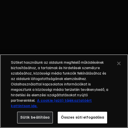
őket. Mély
barátság
szövődött köztük,
amely kiállta az
idő próbáját, és
nagyralátó álmok
szülője lett. Az
azóta eltelt évek
során megélték a
Sütiket használunk az oldalunk megfelelő működésének
siker és a bukás
biztosításához, a tartalmak és hirdetések személyre
sokféle szintjét.
szabásához, közösségi média funkciók felkínálásához és
az oldalunk látogatottságának elemzéséhez.
Karriert építettek,
Oldalhasználattal kapcsolatos információkat is
családot
megosztunk a közösségi média területén tevékenykedő, a
alapítottak,
hirdetési és elemzési szolgáltatásokat nyújtó
gyermekeik
partnereinkkel.
A cookie (süti) tájékoztatóért
kattintson ide.
születtek,
elváltak.
Sütik beállítása
Összes süti elfogadása
Néhányuk nem is