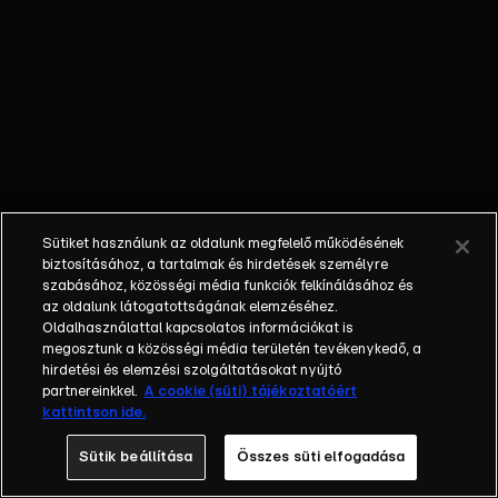
őket. Mély
barátság
szövődött köztük,
amely kiállta az
idő próbáját, és
nagyralátó álmok
szülője lett. Az
azóta eltelt évek
során megélték a
Sütiket használunk az oldalunk megfelelő működésének
siker és a bukás
biztosításához, a tartalmak és hirdetések személyre
sokféle szintjét.
szabásához, közösségi média funkciók felkínálásához és
az oldalunk látogatottságának elemzéséhez.
Karriert építettek,
Oldalhasználattal kapcsolatos információkat is
családot
megosztunk a közösségi média területén tevékenykedő, a
alapítottak,
hirdetési és elemzési szolgáltatásokat nyújtó
gyermekeik
partnereinkkel.
A cookie (süti) tájékoztatóért
kattintson ide.
születtek,
elváltak.
Sütik beállítása
Összes süti elfogadása
Néhányuk nem is