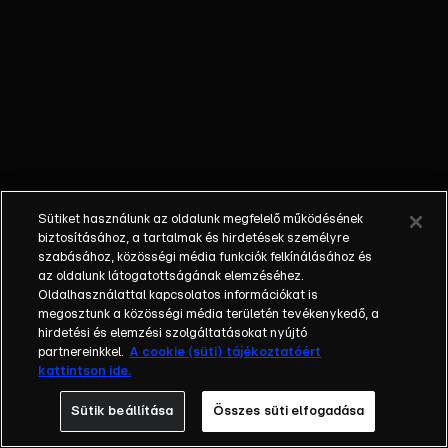
őket. Mély
barátság
szövődött köztük,
amely kiállta az
idő próbáját, és
nagyralátó álmok
szülője lett. Az
azóta eltelt évek
során megélték a
Sütiket használunk az oldalunk megfelelő működésének
siker és a bukás
biztosításához, a tartalmak és hirdetések személyre
sokféle szintjét.
szabásához, közösségi média funkciók felkínálásához és
az oldalunk látogatottságának elemzéséhez.
Karriert építettek,
Oldalhasználattal kapcsolatos információkat is
családot
megosztunk a közösségi média területén tevékenykedő, a
alapítottak,
hirdetési és elemzési szolgáltatásokat nyújtó
gyermekeik
partnereinkkel.
A cookie (süti) tájékoztatóért
kattintson ide.
születtek,
elváltak.
Sütik beállítása
Összes süti elfogadása
Néhányuk nem is