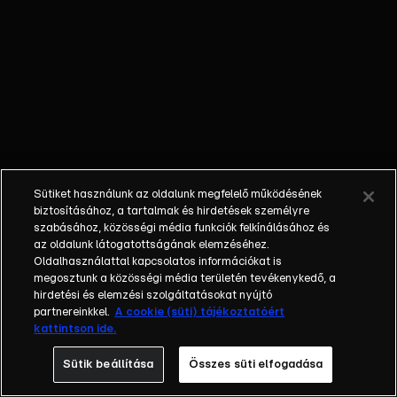
őket. Mély
barátság
szövődött köztük,
amely kiállta az
idő próbáját, és
nagyralátó álmok
szülője lett. Az
azóta eltelt évek
során megélték a
Sütiket használunk az oldalunk megfelelő működésének
siker és a bukás
biztosításához, a tartalmak és hirdetések személyre
sokféle szintjét.
szabásához, közösségi média funkciók felkínálásához és
az oldalunk látogatottságának elemzéséhez.
Karriert építettek,
Oldalhasználattal kapcsolatos információkat is
családot
megosztunk a közösségi média területén tevékenykedő, a
alapítottak,
hirdetési és elemzési szolgáltatásokat nyújtó
gyermekeik
partnereinkkel.
A cookie (süti) tájékoztatóért
kattintson ide.
születtek,
elváltak.
Sütik beállítása
Összes süti elfogadása
Néhányuk nem is