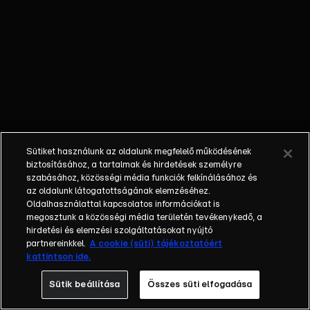
őket. Mély
barátság
szövődött köztük,
amely kiállta az
idő próbáját, és
nagyralátó álmok
szülője lett. Az
azóta eltelt évek
során megélték a
Sütiket használunk az oldalunk megfelelő működésének
siker és a bukás
biztosításához, a tartalmak és hirdetések személyre
sokféle szintjét.
szabásához, közösségi média funkciók felkínálásához és
az oldalunk látogatottságának elemzéséhez.
Karriert építettek,
Oldalhasználattal kapcsolatos információkat is
családot
megosztunk a közösségi média területén tevékenykedő, a
alapítottak,
hirdetési és elemzési szolgáltatásokat nyújtó
gyermekeik
partnereinkkel.
A cookie (süti) tájékoztatóért
kattintson ide.
születtek,
elváltak.
Sütik beállítása
Összes süti elfogadása
Néhányuk nem is