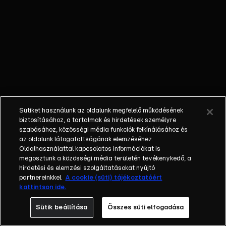
őket. Mély
barátság
szövődött köztük,
amely kiállta az
idő próbáját, és
nagyralátó álmok
szülője lett. Az
azóta eltelt évek
során megélték a
Sütiket használunk az oldalunk megfelelő működésének
siker és a bukás
biztosításához, a tartalmak és hirdetések személyre
sokféle szintjét.
szabásához, közösségi média funkciók felkínálásához és
az oldalunk látogatottságának elemzéséhez.
Karriert építettek,
Oldalhasználattal kapcsolatos információkat is
családot
megosztunk a közösségi média területén tevékenykedő, a
alapítottak,
hirdetési és elemzési szolgáltatásokat nyújtó
gyermekeik
partnereinkkel.
A cookie (süti) tájékoztatóért
kattintson ide.
születtek,
elváltak.
Sütik beállítása
Összes süti elfogadása
Néhányuk nem is