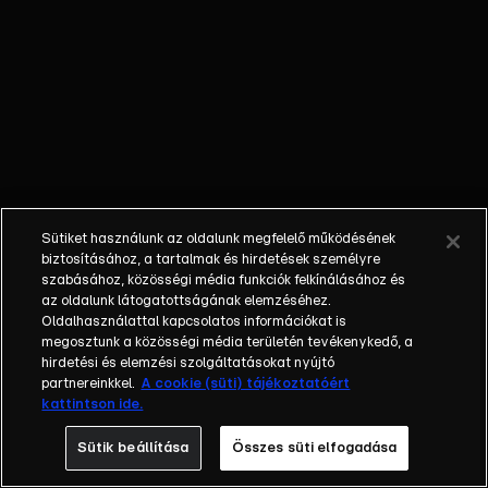
őket. Mély
barátság
szövődött köztük,
amely kiállta az
idő próbáját, és
nagyralátó álmok
szülője lett. Az
azóta eltelt évek
során megélték a
Sütiket használunk az oldalunk megfelelő működésének
siker és a bukás
biztosításához, a tartalmak és hirdetések személyre
sokféle szintjét.
szabásához, közösségi média funkciók felkínálásához és
az oldalunk látogatottságának elemzéséhez.
Karriert építettek,
Oldalhasználattal kapcsolatos információkat is
családot
megosztunk a közösségi média területén tevékenykedő, a
alapítottak,
hirdetési és elemzési szolgáltatásokat nyújtó
gyermekeik
partnereinkkel.
A cookie (süti) tájékoztatóért
kattintson ide.
születtek,
elváltak.
Sütik beállítása
Összes süti elfogadása
Néhányuk nem is