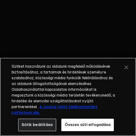
őket. Mély
barátság
szövődött köztük,
amely kiállta az
idő próbáját, és
nagyralátó álmok
szülője lett. Az
azóta eltelt évek
során megélték a
Sütiket használunk az oldalunk megfelelő működésének
siker és a bukás
biztosításához, a tartalmak és hirdetések személyre
sokféle szintjét.
szabásához, közösségi média funkciók felkínálásához és
az oldalunk látogatottságának elemzéséhez.
Karriert építettek,
Oldalhasználattal kapcsolatos információkat is
családot
megosztunk a közösségi média területén tevékenykedő, a
alapítottak,
hirdetési és elemzési szolgáltatásokat nyújtó
gyermekeik
partnereinkkel.
A cookie (süti) tájékoztatóért
kattintson ide.
születtek,
elváltak.
Sütik beállítása
Összes süti elfogadása
Néhányuk nem is