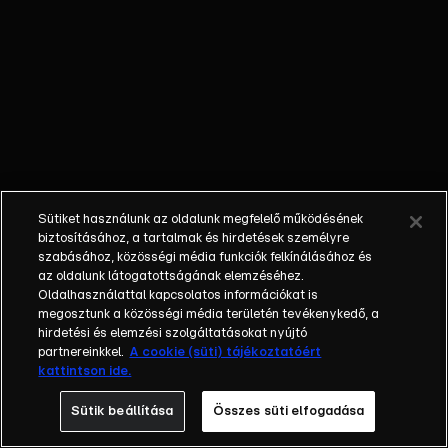
őket. Mély
barátság
szövődött köztük,
amely kiállta az
idő próbáját, és
nagyralátó álmok
szülője lett. Az
azóta eltelt évek
során megélték a
Sütiket használunk az oldalunk megfelelő működésének
siker és a bukás
biztosításához, a tartalmak és hirdetések személyre
sokféle szintjét.
szabásához, közösségi média funkciók felkínálásához és
az oldalunk látogatottságának elemzéséhez.
Karriert építettek,
Oldalhasználattal kapcsolatos információkat is
családot
megosztunk a közösségi média területén tevékenykedő, a
alapítottak,
hirdetési és elemzési szolgáltatásokat nyújtó
gyermekeik
partnereinkkel.
A cookie (süti) tájékoztatóért
kattintson ide.
születtek,
elváltak.
Sütik beállítása
Összes süti elfogadása
Néhányuk nem is