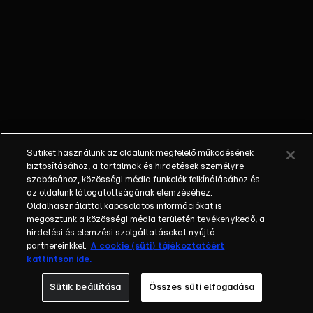
nem látta a
gyermekét; a
bűnöző, aki
talán kibékül
azzal, aki
börtönbe
juttatta; egy
fiatalember, aki
a show-ban meri
Sütiket használunk az oldalunk megfelelő működésének
először
biztosításához, a tartalmak és hirdetések személyre
bevallani szíve
szabásához, közösségi média funkciók felkínálásához és
az oldalunk látogatottságának elemzéséhez.
választottjának,
Oldalhasználattal kapcsolatos információkat is
hogy szereti.
megosztunk a közösségi média területén tevékenykedő, a
Balázs Show -
hirdetési és elemzési szolgáltatásokat nyújtó
Az új formátumú
partnereinkkel.
A cookie (süti) tájékoztatóért
kattintson ide.
talkshow a nagy
sorsfordító
Sütik beállítása
Összes süti elfogadása
találkozásokra