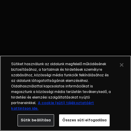
nem látta a
gyermekét; a
bűnöző, aki
talán kibékül
azzal, aki
börtönbe
juttatta; egy
fiatalember, aki
a show-ban meri
Sütiket használunk az oldalunk megfelelő működésének
először
biztosításához, a tartalmak és hirdetések személyre
bevallani szíve
szabásához, közösségi média funkciók felkínálásához és
az oldalunk látogatottságának elemzéséhez.
választottjának,
Oldalhasználattal kapcsolatos információkat is
hogy
megosztunk a közösségi média területén tevékenykedő, a
szereti.Balázs
hirdetési és elemzési szolgáltatásokat nyújtó
Show - Az új
partnereinkkel.
A cookie (süti) tájékoztatóért
kattintson ide.
formátumú
talkshow a nagy
Sütik beállítása
Összes süti elfogadása
sorsfordító