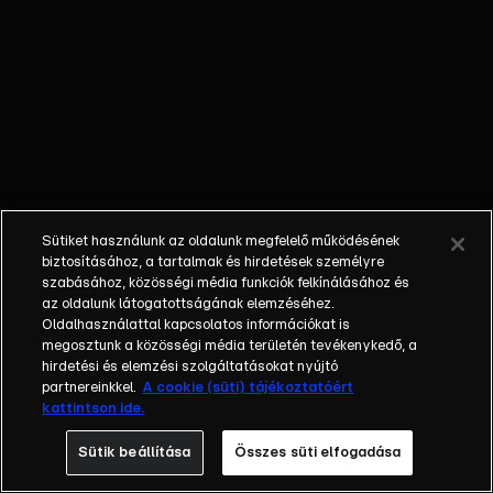
nem látta a
gyermekét; a
bűnöző, aki
talán kibékül
azzal, aki
börtönbe
juttatta; egy
fiatalember, aki
a show-ban meri
Sütiket használunk az oldalunk megfelelő működésének
először
biztosításához, a tartalmak és hirdetések személyre
bevallani szíve
szabásához, közösségi média funkciók felkínálásához és
az oldalunk látogatottságának elemzéséhez.
választottjának,
Oldalhasználattal kapcsolatos információkat is
hogy
megosztunk a közösségi média területén tevékenykedő, a
szereti.Balázs
hirdetési és elemzési szolgáltatásokat nyújtó
Show - Az új
partnereinkkel.
A cookie (süti) tájékoztatóért
kattintson ide.
formátumú
talkshow a nagy
Sütik beállítása
Összes süti elfogadása
sorsfordító