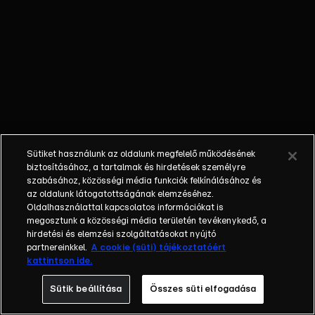
nem látta a
gyermekét; a
bűnöző, aki
talán kibékül
azzal, aki
börtönbe
juttatta; egy
fiatalember, aki
a show-ban meri
Sütiket használunk az oldalunk megfelelő működésének
először
biztosításához, a tartalmak és hirdetések személyre
bevallani szíve
szabásához, közösségi média funkciók felkínálásához és
az oldalunk látogatottságának elemzéséhez.
választottjának,
Oldalhasználattal kapcsolatos információkat is
hogy szereti.
megosztunk a közösségi média területén tevékenykedő, a
Balázs Show -
hirdetési és elemzési szolgáltatásokat nyújtó
Az új formátumú
partnereinkkel.
A cookie (süti) tájékoztatóért
kattintson ide.
talkshow a nagy
sorsfordító
Sütik beállítása
Összes süti elfogadása
találkozásokra