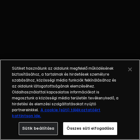
nem látta a
gyermekét; a
bűnöző, aki
talán kibékül
azzal, aki
börtönbe
juttatta; egy
fiatalember, aki
a show-ban meri
Sütiket használunk az oldalunk megfelelő működésének
először
biztosításához, a tartalmak és hirdetések személyre
bevallani szíve
szabásához, közösségi média funkciók felkínálásához és
az oldalunk látogatottságának elemzéséhez.
választottjának,
Oldalhasználattal kapcsolatos információkat is
hogy szereti.
megosztunk a közösségi média területén tevékenykedő, a
Balázs Show -
hirdetési és elemzési szolgáltatásokat nyújtó
Az új formátumú
partnereinkkel.
A cookie (süti) tájékoztatóért
kattintson ide.
talkshow a nagy
sorsfordító
Sütik beállítása
Összes süti elfogadása
találkozásokra