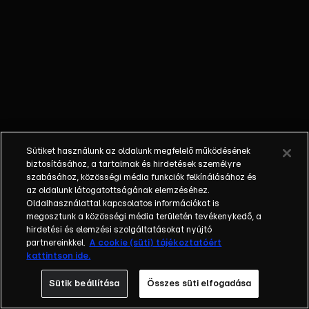
nem látta a
gyermekét; a
bűnöző, aki
talán kibékül
azzal, aki
börtönbe
juttatta; egy
fiatalember, aki
a show-ban meri
Sütiket használunk az oldalunk megfelelő működésének
először
biztosításához, a tartalmak és hirdetések személyre
bevallani szíve
szabásához, közösségi média funkciók felkínálásához és
az oldalunk látogatottságának elemzéséhez.
választottjának,
Oldalhasználattal kapcsolatos információkat is
hogy szereti.
megosztunk a közösségi média területén tevékenykedő, a
Balázs Show -
hirdetési és elemzési szolgáltatásokat nyújtó
Az új formátumú
partnereinkkel.
A cookie (süti) tájékoztatóért
kattintson ide.
talkshow a nagy
sorsfordító
Sütik beállítása
Összes süti elfogadása
találkozásokra