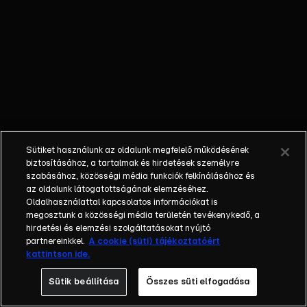
nem látta a
gyermekét; a
bűnöző, aki
talán kibékül
azzal, aki
börtönbe
juttatta; egy
fiatalember, aki
a show-ban meri
Sütiket használunk az oldalunk megfelelő működésének
először
biztosításához, a tartalmak és hirdetések személyre
bevallani szíve
szabásához, közösségi média funkciók felkínálásához és
az oldalunk látogatottságának elemzéséhez.
választottjának,
Oldalhasználattal kapcsolatos információkat is
hogy szereti.
megosztunk a közösségi média területén tevékenykedő, a
Balázs Show -
hirdetési és elemzési szolgáltatásokat nyújtó
Az új formátumú
partnereinkkel.
A cookie (süti) tájékoztatóért
kattintson ide.
talkshow a nagy
sorsfordító
Sütik beállítása
Összes süti elfogadása
találkozásokra