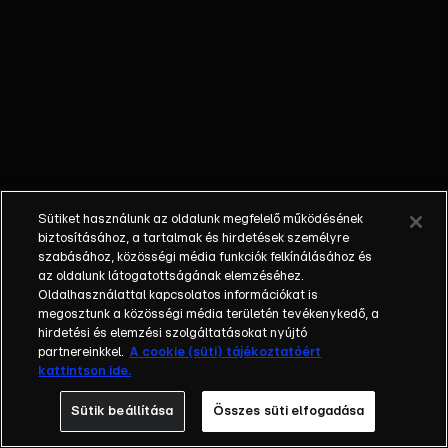
nem látta a
gyermekét; a
bűnöző, aki
talán kibékül
azzal, aki
börtönbe
juttatta; egy
fiatalember, aki
a show-ban meri
Sütiket használunk az oldalunk megfelelő működésének
először
biztosításához, a tartalmak és hirdetések személyre
bevallani szíve
szabásához, közösségi média funkciók felkínálásához és
az oldalunk látogatottságának elemzéséhez.
választottjának,
Oldalhasználattal kapcsolatos információkat is
hogy szereti.
megosztunk a közösségi média területén tevékenykedő, a
Balázs Show -
hirdetési és elemzési szolgáltatásokat nyújtó
Az új formátumú
partnereinkkel.
A cookie (süti) tájékoztatóért
kattintson ide.
talkshow a nagy
sorsfordító
Sütik beállítása
Összes süti elfogadása
találkozásokra