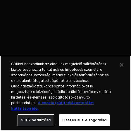
nem látta a
gyermekét; a
bűnöző, aki
talán kibékül
azzal, aki
börtönbe
juttatta; egy
fiatalember, aki
a show-ban meri
Sütiket használunk az oldalunk megfelelő működésének
először
biztosításához, a tartalmak és hirdetések személyre
bevallani szíve
szabásához, közösségi média funkciók felkínálásához és
az oldalunk látogatottságának elemzéséhez.
választottjának,
Oldalhasználattal kapcsolatos információkat is
hogy
megosztunk a közösségi média területén tevékenykedő, a
szereti.Balázs
hirdetési és elemzési szolgáltatásokat nyújtó
Show - Az új
partnereinkkel.
A cookie (süti) tájékoztatóért
kattintson ide.
formátumú
talkshow a nagy
Sütik beállítása
Összes süti elfogadása
sorsfordító