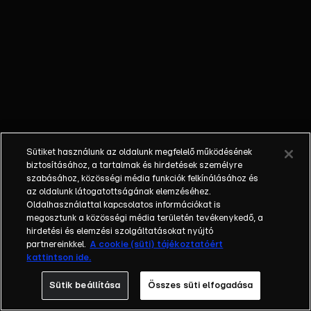
nem látta a
gyermekét; a
bűnöző, aki
talán kibékül
azzal, aki
börtönbe
juttatta; egy
fiatalember, aki
a show-ban meri
Sütiket használunk az oldalunk megfelelő működésének
először
biztosításához, a tartalmak és hirdetések személyre
bevallani szíve
szabásához, közösségi média funkciók felkínálásához és
az oldalunk látogatottságának elemzéséhez.
választottjának,
Oldalhasználattal kapcsolatos információkat is
hogy szereti.
megosztunk a közösségi média területén tevékenykedő, a
Balázs Show -
hirdetési és elemzési szolgáltatásokat nyújtó
Az új formátumú
partnereinkkel.
A cookie (süti) tájékoztatóért
kattintson ide.
talkshow a nagy
sorsfordító
Sütik beállítása
Összes süti elfogadása
találkozásokra