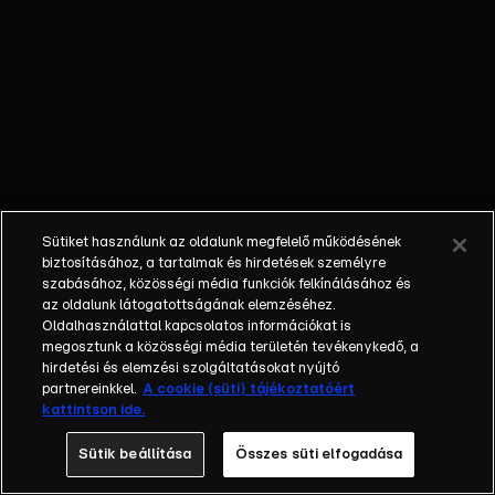
nem látta a
gyermekét; a
bűnöző, aki
talán kibékül
azzal, aki
börtönbe
juttatta; egy
fiatalember, aki
a show-ban meri
Sütiket használunk az oldalunk megfelelő működésének
először
biztosításához, a tartalmak és hirdetések személyre
bevallani szíve
szabásához, közösségi média funkciók felkínálásához és
az oldalunk látogatottságának elemzéséhez.
választottjának,
Oldalhasználattal kapcsolatos információkat is
hogy szereti.
megosztunk a közösségi média területén tevékenykedő, a
Balázs Show -
hirdetési és elemzési szolgáltatásokat nyújtó
Az új formátumú
partnereinkkel.
A cookie (süti) tájékoztatóért
kattintson ide.
talkshow a nagy
sorsfordító
Sütik beállítása
Összes süti elfogadása
találkozásokra