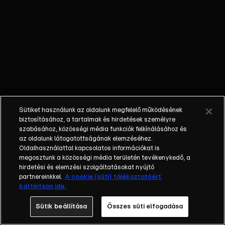
nem látta a
gyermekét; a
bűnöző, aki
talán kibékül
azzal, aki
börtönbe
juttatta; egy
fiatalember, aki
a show-ban meri
Sütiket használunk az oldalunk megfelelő működésének
először
biztosításához, a tartalmak és hirdetések személyre
bevallani szíve
szabásához, közösségi média funkciók felkínálásához és
az oldalunk látogatottságának elemzéséhez.
választottjának,
Oldalhasználattal kapcsolatos információkat is
hogy
megosztunk a közösségi média területén tevékenykedő, a
szereti.Balázs
hirdetési és elemzési szolgáltatásokat nyújtó
Show - Az új
partnereinkkel.
A cookie (süti) tájékoztatóért
kattintson ide.
formátumú
talkshow a nagy
Sütik beállítása
Összes süti elfogadása
sorsfordító