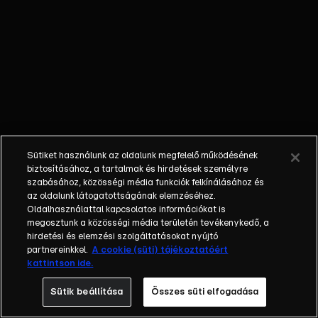
nem látta a
gyermekét; a
bűnöző, aki
talán kibékül
azzal, aki
börtönbe
juttatta; egy
fiatalember, aki
a show-ban meri
Sütiket használunk az oldalunk megfelelő működésének
először
biztosításához, a tartalmak és hirdetések személyre
bevallani szíve
szabásához, közösségi média funkciók felkínálásához és
az oldalunk látogatottságának elemzéséhez.
választottjának,
Oldalhasználattal kapcsolatos információkat is
hogy
megosztunk a közösségi média területén tevékenykedő, a
szereti.Balázs
hirdetési és elemzési szolgáltatásokat nyújtó
Show - Az új
partnereinkkel.
A cookie (süti) tájékoztatóért
kattintson ide.
formátumú
talkshow a nagy
Sütik beállítása
Összes süti elfogadása
sorsfordító