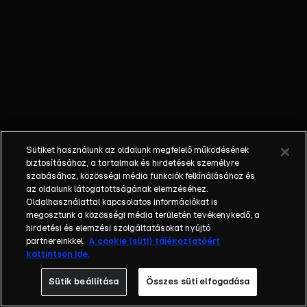
nem látta a
gyermekét; a
bűnöző, aki
talán kibékül
azzal, aki
börtönbe
juttatta; egy
fiatalember, aki
a show-ban meri
Sütiket használunk az oldalunk megfelelő működésének
először
biztosításához, a tartalmak és hirdetések személyre
bevallani szíve
szabásához, közösségi média funkciók felkínálásához és
az oldalunk látogatottságának elemzéséhez.
választottjának,
Oldalhasználattal kapcsolatos információkat is
hogy
megosztunk a közösségi média területén tevékenykedő, a
szereti.Balázs
hirdetési és elemzési szolgáltatásokat nyújtó
Show - Az új
partnereinkkel.
A cookie (süti) tájékoztatóért
kattintson ide.
formátumú
talkshow a nagy
Sütik beállítása
Összes süti elfogadása
sorsfordító