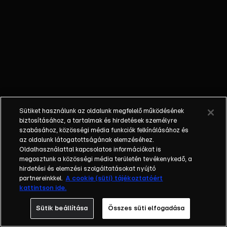
nem látta a
gyermekét; a
bűnöző, aki
talán kibékül
azzal, aki
börtönbe
juttatta; egy
fiatalember, aki
a show-ban meri
Sütiket használunk az oldalunk megfelelő működésének
először
biztosításához, a tartalmak és hirdetések személyre
bevallani szíve
szabásához, közösségi média funkciók felkínálásához és
az oldalunk látogatottságának elemzéséhez.
választottjának,
Oldalhasználattal kapcsolatos információkat is
hogy
megosztunk a közösségi média területén tevékenykedő, a
szereti.Balázs
hirdetési és elemzési szolgáltatásokat nyújtó
Show - Az új
partnereinkkel.
A cookie (süti) tájékoztatóért
kattintson ide.
formátumú
talkshow a nagy
Sütik beállítása
Összes süti elfogadása
sorsfordító