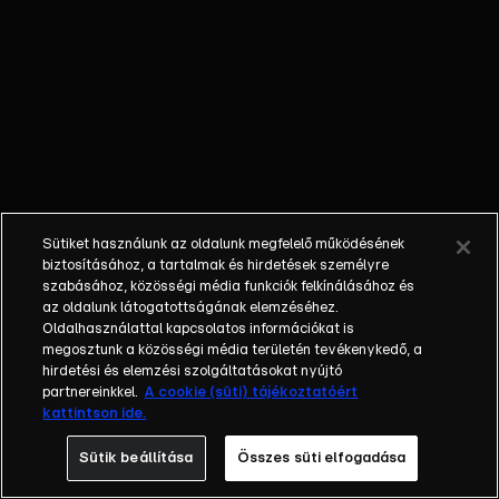
nem látta a
gyermekét; a
bűnöző, aki
talán kibékül
azzal, aki
börtönbe
juttatta; egy
fiatalember, aki
a show-ban meri
Sütiket használunk az oldalunk megfelelő működésének
először
biztosításához, a tartalmak és hirdetések személyre
bevallani szíve
szabásához, közösségi média funkciók felkínálásához és
az oldalunk látogatottságának elemzéséhez.
választottjának,
Oldalhasználattal kapcsolatos információkat is
hogy szereti.
megosztunk a közösségi média területén tevékenykedő, a
Balázs Show -
hirdetési és elemzési szolgáltatásokat nyújtó
Az új formátumú
partnereinkkel.
A cookie (süti) tájékoztatóért
kattintson ide.
talkshow a nagy
sorsfordító
Sütik beállítása
Összes süti elfogadása
találkozásokra