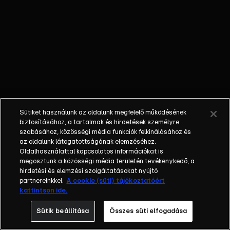
nem látta a
gyermekét; a
bűnöző, aki
talán kibékül
azzal, aki
börtönbe
juttatta; egy
fiatalember, aki
a show-ban meri
Sütiket használunk az oldalunk megfelelő működésének
először
biztosításához, a tartalmak és hirdetések személyre
bevallani szíve
szabásához, közösségi média funkciók felkínálásához és
az oldalunk látogatottságának elemzéséhez.
választottjának,
Oldalhasználattal kapcsolatos információkat is
hogy szereti.
megosztunk a közösségi média területén tevékenykedő, a
Balázs Show -
hirdetési és elemzési szolgáltatásokat nyújtó
Az új formátumú
partnereinkkel.
A cookie (süti) tájékoztatóért
kattintson ide.
talkshow a nagy
sorsfordító
Sütik beállítása
Összes süti elfogadása
találkozásokra