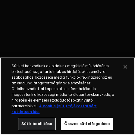
nem látta a
gyermekét; a
bűnöző, aki
talán kibékül
azzal, aki
börtönbe
juttatta; egy
fiatalember, aki
a show-ban meri
Sütiket használunk az oldalunk megfelelő működésének
először
biztosításához, a tartalmak és hirdetések személyre
bevallani szíve
szabásához, közösségi média funkciók felkínálásához és
az oldalunk látogatottságának elemzéséhez.
választottjának,
Oldalhasználattal kapcsolatos információkat is
hogy
megosztunk a közösségi média területén tevékenykedő, a
szereti.Balázs
hirdetési és elemzési szolgáltatásokat nyújtó
Show - Az új
partnereinkkel.
A cookie (süti) tájékoztatóért
kattintson ide.
formátumú
talkshow a nagy
Sütik beállítása
Összes süti elfogadása
sorsfordító