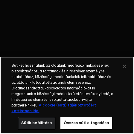
nem látta a
gyermekét; a
bűnöző, aki
talán kibékül
azzal, aki
börtönbe
juttatta; egy
fiatalember, aki
a show-ban meri
Sütiket használunk az oldalunk megfelelő működésének
először
biztosításához, a tartalmak és hirdetések személyre
bevallani szíve
szabásához, közösségi média funkciók felkínálásához és
az oldalunk látogatottságának elemzéséhez.
választottjának,
Oldalhasználattal kapcsolatos információkat is
hogy szereti.
megosztunk a közösségi média területén tevékenykedő, a
Balázs Show -
hirdetési és elemzési szolgáltatásokat nyújtó
Az új formátumú
partnereinkkel.
A cookie (süti) tájékoztatóért
kattintson ide.
talkshow a nagy
sorsfordító
Sütik beállítása
Összes süti elfogadása
találkozásokra