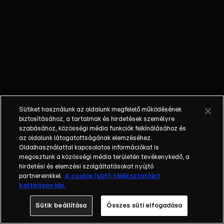
nem látta a
gyermekét; a
bűnöző, aki
talán kibékül
azzal, aki
börtönbe
juttatta; egy
fiatalember, aki
a show-ban meri
Sütiket használunk az oldalunk megfelelő működésének
először
biztosításához, a tartalmak és hirdetések személyre
bevallani szíve
szabásához, közösségi média funkciók felkínálásához és
az oldalunk látogatottságának elemzéséhez.
választottjának,
Oldalhasználattal kapcsolatos információkat is
hogy szereti.
megosztunk a közösségi média területén tevékenykedő, a
Balázs Show -
hirdetési és elemzési szolgáltatásokat nyújtó
Az új formátumú
partnereinkkel.
A cookie (süti) tájékoztatóért
kattintson ide.
talkshow a nagy
sorsfordító
Sütik beállítása
Összes süti elfogadása
találkozásokra