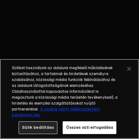
nem látta a
gyermekét; a
bűnöző, aki
talán kibékül
azzal, aki
börtönbe
juttatta; egy
fiatalember, aki
a show-ban meri
Sütiket használunk az oldalunk megfelelő működésének
először
biztosításához, a tartalmak és hirdetések személyre
bevallani szíve
szabásához, közösségi média funkciók felkínálásához és
az oldalunk látogatottságának elemzéséhez.
választottjának,
Oldalhasználattal kapcsolatos információkat is
hogy
megosztunk a közösségi média területén tevékenykedő, a
szereti.Balázs
hirdetési és elemzési szolgáltatásokat nyújtó
Show - Az új
partnereinkkel.
A cookie (süti) tájékoztatóért
kattintson ide.
formátumú
talkshow a nagy
Sütik beállítása
Összes süti elfogadása
sorsfordító