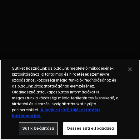
nem látta a
gyermekét; a
bűnöző, aki
talán kibékül
azzal, aki
börtönbe
juttatta; egy
fiatalember, aki
a show-ban meri
Sütiket használunk az oldalunk megfelelő működésének
először
biztosításához, a tartalmak és hirdetések személyre
bevallani szíve
szabásához, közösségi média funkciók felkínálásához és
az oldalunk látogatottságának elemzéséhez.
választottjának,
Oldalhasználattal kapcsolatos információkat is
hogy szereti.
megosztunk a közösségi média területén tevékenykedő, a
Balázs Show -
hirdetési és elemzési szolgáltatásokat nyújtó
Az új formátumú
partnereinkkel.
A cookie (süti) tájékoztatóért
kattintson ide.
talkshow a nagy
sorsfordító
Sütik beállítása
Összes süti elfogadása
találkozásokra