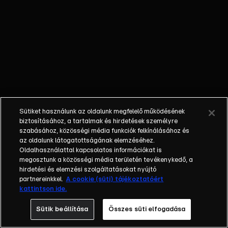
nem látta a
gyermekét; a
bűnöző, aki
talán kibékül
azzal, aki
börtönbe
juttatta; egy
fiatalember, aki
a show-ban meri
Sütiket használunk az oldalunk megfelelő működésének
először
biztosításához, a tartalmak és hirdetések személyre
bevallani szíve
szabásához, közösségi média funkciók felkínálásához és
az oldalunk látogatottságának elemzéséhez.
választottjának,
Oldalhasználattal kapcsolatos információkat is
hogy
megosztunk a közösségi média területén tevékenykedő, a
szereti.Balázs
hirdetési és elemzési szolgáltatásokat nyújtó
Show - Az új
partnereinkkel.
A cookie (süti) tájékoztatóért
kattintson ide.
formátumú
talkshow a nagy
Sütik beállítása
Összes süti elfogadása
sorsfordító