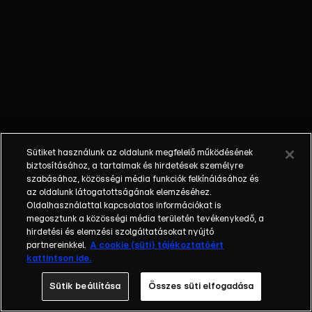
nem látta a
gyermekét; a
bűnöző, aki
talán kibékül
azzal, aki
börtönbe
juttatta; egy
fiatalember, aki
a show-ban meri
Sütiket használunk az oldalunk megfelelő működésének
először
biztosításához, a tartalmak és hirdetések személyre
bevallani szíve
szabásához, közösségi média funkciók felkínálásához és
az oldalunk látogatottságának elemzéséhez.
választottjának,
Oldalhasználattal kapcsolatos információkat is
hogy szereti.
megosztunk a közösségi média területén tevékenykedő, a
Balázs Show -
hirdetési és elemzési szolgáltatásokat nyújtó
Az új formátumú
partnereinkkel.
A cookie (süti) tájékoztatóért
kattintson ide.
talkshow a nagy
sorsfordító
Sütik beállítása
Összes süti elfogadása
találkozásokra