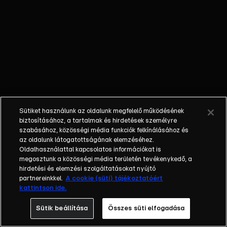
nem látta a
gyermekét; a
bűnöző, aki
talán kibékül
azzal, aki
börtönbe
juttatta; egy
fiatalember, aki
a show-ban meri
Sütiket használunk az oldalunk megfelelő működésének
először
biztosításához, a tartalmak és hirdetések személyre
bevallani szíve
szabásához, közösségi média funkciók felkínálásához és
az oldalunk látogatottságának elemzéséhez.
választottjának,
Oldalhasználattal kapcsolatos információkat is
hogy
megosztunk a közösségi média területén tevékenykedő, a
szereti.Balázs
hirdetési és elemzési szolgáltatásokat nyújtó
Show - Az új
partnereinkkel.
A cookie (süti) tájékoztatóért
kattintson ide.
formátumú
talkshow a nagy
Sütik beállítása
Összes süti elfogadása
sorsfordító