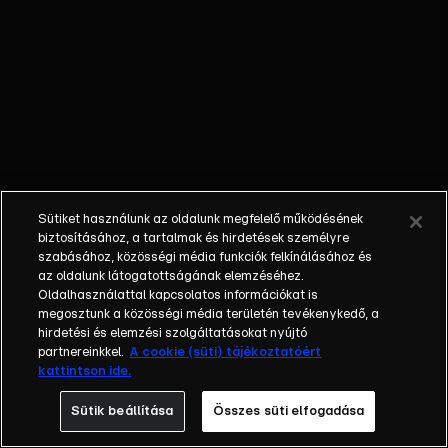
előtt
rendezett
Ultimate
Champions
Legends
Tournamenten.
A pályán olyan
klasszisok
vezették
Sütiket használunk az oldalunk megfelelő működésének
csapataikat,
biztosításához, a tartalmak és hirdetések személyre
mint Luis Figo,
szabásához, közösségi média funkciók felkínálásához és
az oldalunk látogatottságának elemzéséhez.
Ivan Rakitić és
Oldalhasználattal kapcsolatos információkat is
Capu, akik a
megosztunk a közösségi média területén tevékenykedő, a
Juhász Roland
hirdetési és elemzési szolgáltatásokat nyújtó
irányította
partnereinkkel.
A cookie (süti) tájékoztatóért
kattintson ide.
magyar
válogatott
Sütik beállítása
Összes süti elfogadása
különítmény