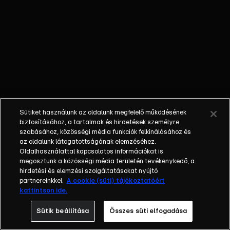
Madrid, a
Manchester City, a
Barcelona vagy a
Bayern München,
versenyeznek benne.
A sorozat
szeptembertől
májusig tart,
csoportkörrel
Sütiket használunk az oldalunk megfelelő működésének
kezdődik és egyenes
biztosításához, a tartalmak és hirdetések személyre
kieséses szakaszban
szabásához, közösségi média funkciók felkínálásához és
az oldalunk látogatottságának elemzéséhez.
folytatódik. A
Oldalhasználattal kapcsolatos információkat is
mérkőzéseket az
megosztunk a közösségi média területén tevékenykedő, a
RTL+ felületén
hirdetési és elemzési szolgáltatásokat nyújtó
élőben lehet követni
partnereinkkel.
A cookie (süti) tájékoztatóért
kattintson ide.
már az augusztusi
play-offtól. Honlap:
Sütik beállítása
Összes süti elfogadása
rtl.hu/sport/uefa