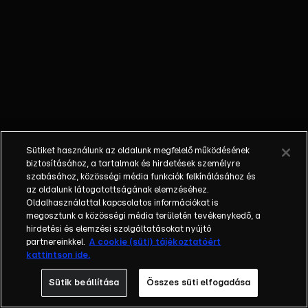
Barcelona ellen,
ehhez nem
ártott némi
önbizalom, a
Juventus pedig
hatmeccses
nyeretlenségi
sorozatnál
tartott. És hogy
Sütiket használunk az oldalunk megfelelő működésének
mi döntötte el
biztosításához, a tartalmak és hirdetések személyre
végül a
szabásához, közösségi média funkciók felkínálásához és
az oldalunk látogatottságának elemzéséhez.
rangadót?
Oldalhasználattal kapcsolatos információkat is
Vinícius Júnior
megosztunk a közösségi média területén tevékenykedő, a
és Jude
hirdetési és elemzési szolgáltatásokat nyújtó
Bellingham
partnereinkkel.
A cookie (süti) tájékoztatóért
kattintson ide.
villanása,
Thibaut Courtois
Sütik beállítása
Összes süti elfogadása
ziccervégése,