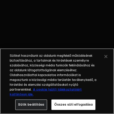
Real Madrid, a
Liverpool, a
Barcelona vagy
a Bayern
München,
versenyeznek
benne. A sorozat
szeptembertől
májusig tart,
Sütiket használunk az oldalunk megfelelő működésének
ligarendszerben
biztosításához, a tartalmak és hirdetések személyre
kezdődik és
szabásához, közösségi média funkciók felkínálásához és
az oldalunk látogatottságának elemzéséhez.
februártól az
Oldalhasználattal kapcsolatos információkat is
egyenes
megosztunk a közösségi média területén tevékenykedő, a
kieséses
hirdetési és elemzési szolgáltatásokat nyújtó
szakasszal
partnereinkkel.
A cookie (süti) tájékoztatóért
kattintson ide.
folytatódik. A
mérkőzéseket az
Sütik beállítása
Összes süti elfogadása
RTL+ Premium