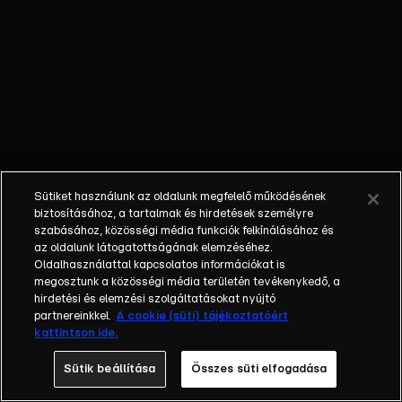
Guardiola tíz
év után
búcsút int a
Manchester
Citynek, míg
Xabi Alonso
a Chelsea
kispadján
köt ki.
Sütiket használunk az oldalunk megfelelő működésének
Eközben az
biztosításához, a tartalmak és hirdetések személyre
Arsenal
szabásához, közösségi média funkciók felkínálásához és
az oldalunk látogatottságának elemzéséhez.
menedzsere,
Oldalhasználattal kapcsolatos információkat is
Mikel Arteta
megosztunk a közösségi média területén tevékenykedő, a
kilépett
hirdetési és elemzési szolgáltatásokat nyújtó
egykori
partnereinkkel.
A cookie (süti) tájékoztatóért
kattintson ide.
mestere
árnyékából,
Sütik beállítása
Összes süti elfogadása
és végre