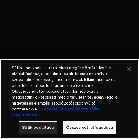
Real Madrid, a
Manchester City,
a Barcelona
vagy a Bayern
München,
versenyeznek
benne. A sorozat
szeptembertől
májusig tart,
Sütiket használunk az oldalunk megfelelő működésének
csoportkörrel
biztosításához, a tartalmak és hirdetések személyre
kezdődik és
szabásához, közösségi média funkciók felkínálásához és
az oldalunk látogatottságának elemzéséhez.
egyenes
Oldalhasználattal kapcsolatos információkat is
kieséses
megosztunk a közösségi média területén tevékenykedő, a
szakaszban
hirdetési és elemzési szolgáltatásokat nyújtó
folytatódik. A
partnereinkkel.
A cookie (süti) tájékoztatóért
kattintson ide.
mérkőzéseket az
RTL+ felületén
Sütik beállítása
Összes süti elfogadása
élőben lehet