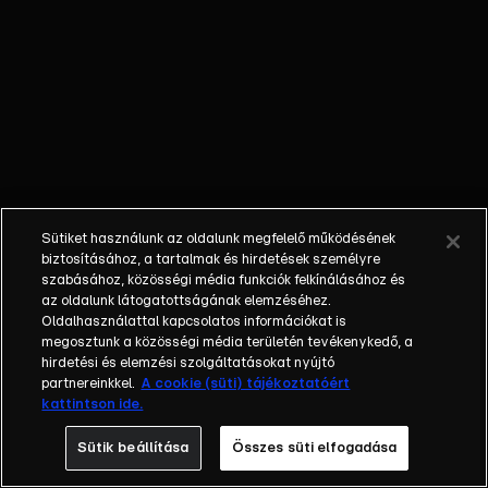
kulisszák mögé,
kifaggatjuk a
futballistákat
és az edzőket,
betekintünk a
klubok
működésébe,
és hangot
adunk a
Sütiket használunk az oldalunk megfelelő működésének
szurkolóknak is
biztosításához, a tartalmak és hirdetések személyre
a mérkőzések
szabásához, közösségi média funkciók felkínálásához és
az oldalunk látogatottságának elemzéséhez.
értékelése és
Oldalhasználattal kapcsolatos információkat is
elemzése
megosztunk a közösségi média területén tevékenykedő, a
mellett.
hirdetési és elemzési szolgáltatásokat nyújtó
partnereinkkel.
A cookie (süti) tájékoztatóért
kattintson ide.
Sütik beállítása
Összes süti elfogadása