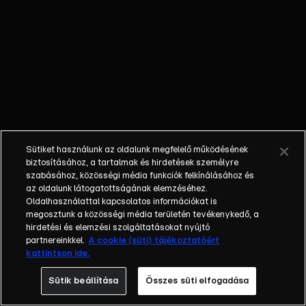
kulisszák mögé,
kifaggatjuk a
futballistákat
és az edzőket,
betekintünk a
klubok
működésébe,
és hangot
adunk a
Sütiket használunk az oldalunk megfelelő működésének
szurkolóknak is
biztosításához, a tartalmak és hirdetések személyre
a mérkőzések
szabásához, közösségi média funkciók felkínálásához és
az oldalunk látogatottságának elemzéséhez.
értékelése és
Oldalhasználattal kapcsolatos információkat is
elemzése
megosztunk a közösségi média területén tevékenykedő, a
mellett.
hirdetési és elemzési szolgáltatásokat nyújtó
partnereinkkel.
A cookie (süti) tájékoztatóért
kattintson ide.
Sütik beállítása
Összes süti elfogadása