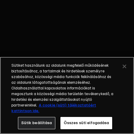
kulisszák mögé,
kifaggatjuk a
futballistákat
és az edzőket,
betekintünk a
klubok
működésébe,
és hangot
adunk a
Sütiket használunk az oldalunk megfelelő működésének
szurkolóknak is
biztosításához, a tartalmak és hirdetések személyre
a mérkőzések
szabásához, közösségi média funkciók felkínálásához és
az oldalunk látogatottságának elemzéséhez.
értékelése és
Oldalhasználattal kapcsolatos információkat is
elemzése
megosztunk a közösségi média területén tevékenykedő, a
mellett.
hirdetési és elemzési szolgáltatásokat nyújtó
partnereinkkel.
A cookie (süti) tájékoztatóért
kattintson ide.
Sütik beállítása
Összes süti elfogadása