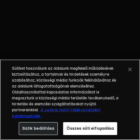
kulisszák mögé,
kifaggatjuk a
futballistákat
és az edzőket,
betekintünk a
klubok
működésébe,
és hangot
adunk a
Sütiket használunk az oldalunk megfelelő működésének
szurkolóknak is
biztosításához, a tartalmak és hirdetések személyre
a mérkőzések
szabásához, közösségi média funkciók felkínálásához és
az oldalunk látogatottságának elemzéséhez.
értékelése és
Oldalhasználattal kapcsolatos információkat is
elemzése
megosztunk a közösségi média területén tevékenykedő, a
mellett. UEFA
hirdetési és elemzési szolgáltatásokat nyújtó
Bajnokok Ligája
partnereinkkel.
A cookie (süti) tájékoztatóért
kattintson ide.
Magazin
minden
Sütik beállítása
Összes süti elfogadása
hétvégén az